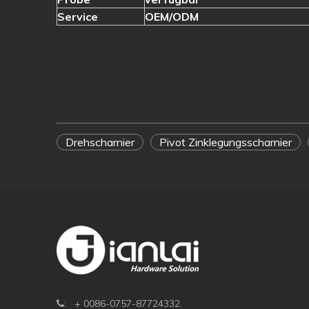
Service
OEM/ODM
Drehscharnier
Pivot Zinklegungsscharnier
: + 0086-0757-87724332.
