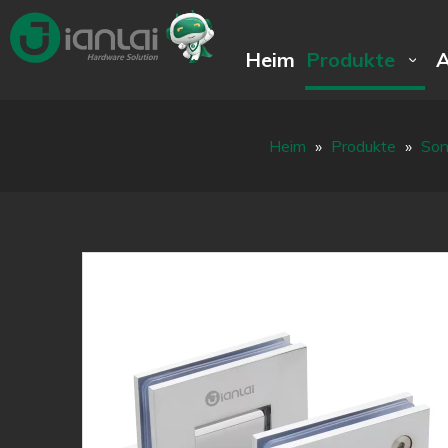
Heim
Produkte
Heim
»
Produkte
»
Son