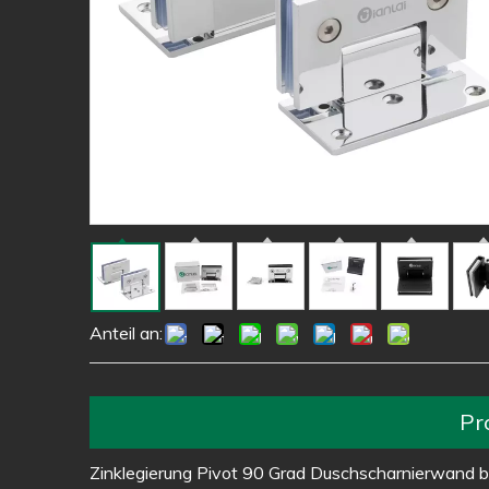
Anteil an:
Pr
Zinklegierung Pivot 90 Grad Duschscharnierwand b