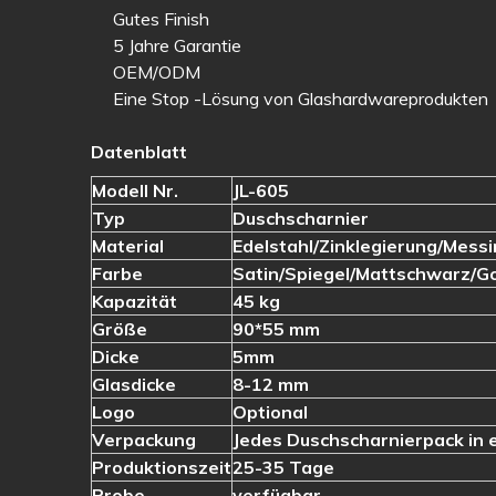
Gutes Finish
5 Jahre Garantie
OEM/ODM
Eine Stop -Lösung von Glashardwareprodukten
Datenblatt
Modell Nr.
JL-605
Typ
Duschscharnier
Material
Edelstahl/Zinklegierung/Mess
Farbe
Satin/Spiegel/Mattschwarz/G
Kapazität
45 kg
Größe
90*55 mm
Dicke
5mm
Glasdicke
8-12 mm
Logo
Optional
Verpackung
Jedes Duschscharnierpack in 
Produktionszeit
25-35 Tage
Probe
verfügbar