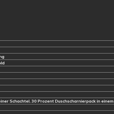
Sicherheits-Glastürsch
Bohren von Löchern auf
ing
old
einer Schachtel. 30 Prozent Duschscharnierpack in einem