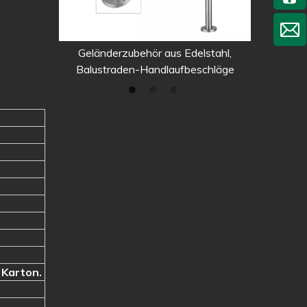
loss ohne
Geländerzubehör aus Edelstahl,
Sensor b
 dem Glas
Balustraden-Handlaufbeschläge
Schie
 Karton.