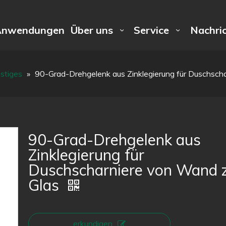
Anwendungen
Über uns
Service
Nachri
stiges
»
90-Grad-Drehgelenk aus Zinklegierung für Duschsch
90-Grad-Drehgelenk aus
Zinklegierung für
Duschscharniere von Wand 
Glas
erkundigen