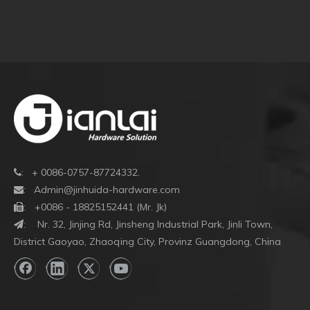
: + 0086-0757-87724332.

:
Admin@jinhuida-hardware.com

+0086 - 18825152441 (Mr. Jk)

:
Nr. 32, Jinjing Rd, Jinsheng Industrial Park, Jinli Town,
:
District Gaoyao, Zhaoqing City, Provinz Guangdong, China