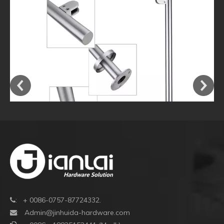
Geländerzubehör aus Edelstahl, Balustraden-
Handlaufbeschläge
: + 0086-0757-87724332.

:
Admin@jinhuida-hardware.com
