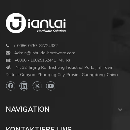
und
und
Jia
reib
hoh
schl
Höh
Über
–
Floo
und
Spr
so
ist
die
: + 0086-0757-87724332.

ein
Sich
:
Admin@jinhuida-hardware.com

prof
Ener
+0086 - 18825152441 (Mr. Jk)

:
Hers
und
Nr. 32, Jinjing Rd, Jinsheng Industrial Park, Jinli Town,
:
von
weiterlesen
den
District Gaoyao, Zhaoqing City, Provinz Guangdong, China
Bod
1
2
3
4
...
19
»
Kom
der
in
sich
häufig19Seite Zum ersten
Seite
Bestimmen
Woh
auf
Gew
rob
und
Suche
NAVIGATION
Tür
öffe
für
Verwandte Produkte
Räu
gew
erhö
KONTAKTIERE UNS