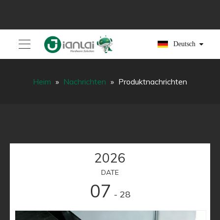
Deutsch
Heim
»
Nachrichten
»
Produktnachrichten
2026
DATE
07
- 28