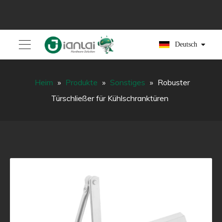
Deutsch
Heim
»
Produkte
»
Sonstiges
»
Robuster
Türschließer für Kühlschranktüren