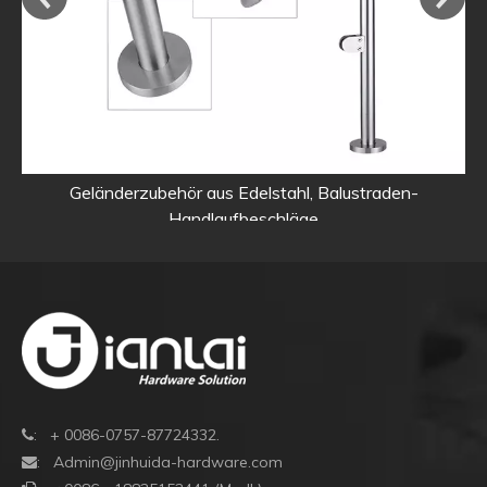
Geländerzubehör aus Edelstahl, Balustraden-
Handlaufbeschläge
: + 0086-0757-87724332.

:
Admin@jinhuida-hardware.com
