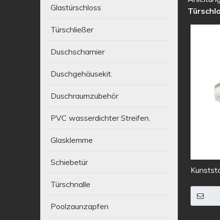
Glastürschloss
Türschl
Türschließer
Duschscharnier
Duschgehäusekit.
Duschraumzubehör
PVC wasserdichter Streifen.
Glasklemme
Schiebetür
Kunststo
Türschl
Türschnalle
Poolzaunzapfen