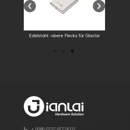
elstahl,
Edelstahl -obere Flecks für Glastür
eschläge
Glas
: + 0086-0757-87724332.
