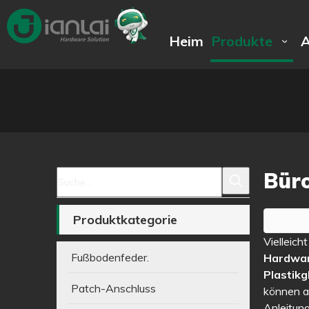
Heim
Produkte
Büro
Produktkategorie
Vielleich
Fußbodenfeder.
Hardwar
Plastikg
Patch-Anschluss
können au
Anleitun