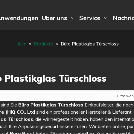
Anwendungen
Über uns
Service
Nachri
Heim
»
Produkte
»
Büro Plastikglas Türschloss
 Plastikglas Türschloss
Sortieren
t sind Sie
Büro Plastikglas Türschloss
Einkaufsleiter, die nac
e (HK) CO., Ltd
sind ein professioneller Hersteller & Lieferant,
las Türschloss
, die wir hergestellt haben, haben den internati
ch Ihre Anpassungsbedürfnisse erfüllen. Wir bieten online, pün
g auf
Büro Plastikglas Türschloss
erhalten. Zögern Sie nicht,