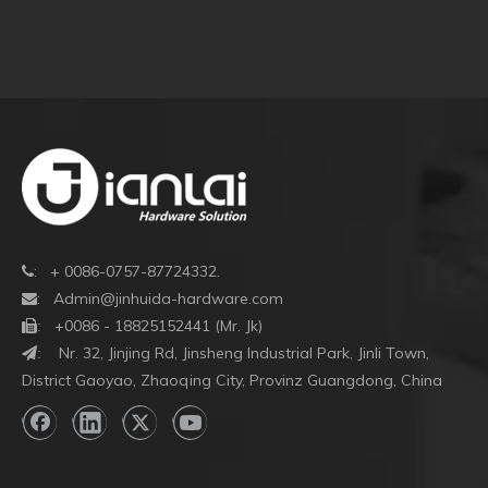
: + 0086-0757-87724332.

:
Admin@jinhuida-hardware.com

+0086 - 18825152441 (Mr. Jk)

:
Nr. 32, Jinjing Rd, Jinsheng Industrial Park, Jinli Town,
:
District Gaoyao, Zhaoqing City, Provinz Guangdong, China