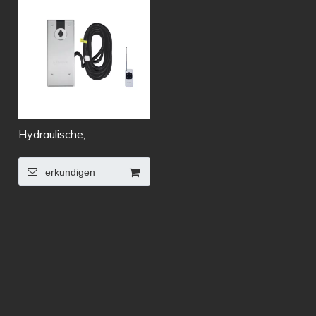
Hydraulische,
automatische, elektrische
Bodenfeder für hohe
erkundigen
Beanspruchung