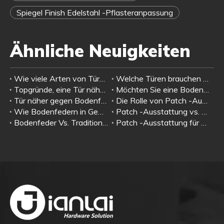
Spiegel Finish Edelstahl -Pflasteranpassung
Ähnliche Neuigkeiten
Wie viele Arten von Türschlägen?
Welche Türen brauchen Türschlüsse?
Topgründe, eine Tür näher in Ihrem Zuhause oder Geschäft zu nutzen
Möchten Sie eine Bodenfeder installieren? Befolgen Sie unsere Anleitung, um eine perfekte Installation für Ihre Türhardware zu gewährleisten.
Tür näher gegen Bodenfeder: Schlüsselunterschiede erklärt
Die Rolle von Patch -Ausstattungen in modernen Glastürsystemen
Wie Bodenfedern in Gewerbeflächen zu Sicherheit und Sicherheit beitragen
Patch -Ausstattung vs. Traditionelle Türbeschläge: Welches ist die beste Wahl für Ihr Projekt?
Bodenfeder Vs. Traditionelle Türscharniere: Was ist besser für Ihre Bedürfnisse?
Patch -Ausstattung für kommerzielle Räume: Verbesserung der Ästhetik und Funktionalität