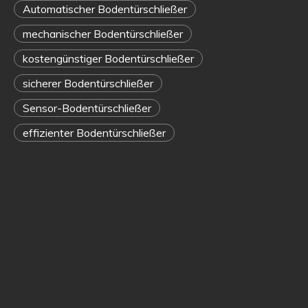
Bodentürfedern:
Automatischer Bodentürschließer
Ein
mechanischer Bodentürschließer
umfassender
kostengünstiger Bodentürschließer
sicherer Bodentürschließer
Vergleich
Sensor-Bodentürschließer
für
effizienter Bodentürschließer
fundierte
Entscheidungen
Anzahl
Durchsuchen:
26
Autor:Site
Editor
veröffentlichen
Zeit:
2026-