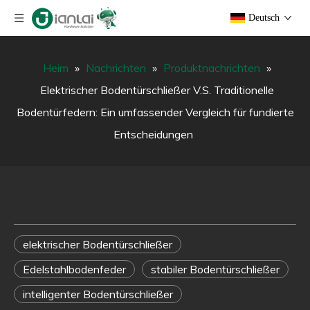
Deutsch
Heim
»
Nachrichten
»
Produktnachrichten
»
Elektrischer Bodentürschließer V.S. Traditionelle
Bodentürfedern: Ein umfassender Vergleich für fundierte
Entscheidungen
Elektrischer
Bodentürschließer
elektrischer Bodentürschließer
V.S.
Edelstahlbodenfeder
stabiler Bodentürschließer
Traditionelle
intelligenter Bodentürschließer