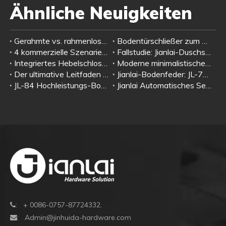
Ähnliche Neuigkeiten
Gerahmte vs. rahmenlose Duschtürbeschläge: Warum rahmenlose Designs auf Glasklemmen, Duschscharniere und Zuggriffe angewiesen sind
Bodentürschließer zum Offenhalten oder Nicht-Offenhalten – Leitfaden zur Szenarioauswahl
4 kommerzielle Szenarien und echte Nutzerbewertungen | Jianlai H-Typ Edelstahl-Glastürgriff mit Schloss
Fallstudie: Jianlai-Duschscharniere – die zuverlässige Wahl für rahmenlose Glasduschräume
Integriertes Hebelschloss für Glastüren: All-in-One-Schloss- und Griffdesign für rahmenlose Glastüren | Jianlai-Hardware
Moderne minimalistische Designideen für Glastürbeschläge | Komplettes passendes System: Bodentürschließer + Patchbeschlag + Glastürschloss + Zuggriff
Der ultimative Leitfaden zur Auswahl von Standard-Türschließern: Wählen Sie das richtige Modell nach Türgewicht und Anwendung
Jianlai-Bodenfeder: JL-7135, JL-7145 und JL-7300 – Premium-Vierkantspindellösungen für den Nahen Osten
JL-84 Hochleistungs-Bodenfeder | Hochwertiger hydraulischer Türschließer für Gewerbegebäude
Jianlai Automatisches Sensor-Türsystem: 5 intelligente Öffnungsmethoden für jeden Bedarf
: + 0086-0757-87724332.

:
Admin@jinhuida-hardware.com
