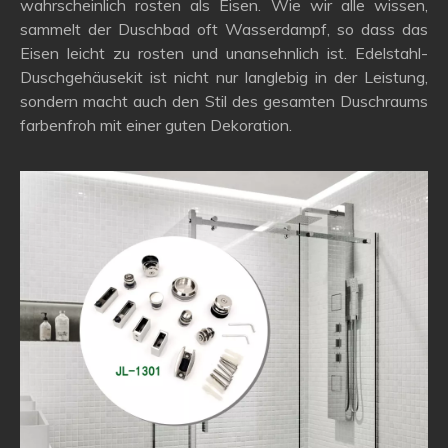
wahrscheinlich rosten als Eisen. Wie wir alle wissen,
sammelt der Duschbad oft Wasserdampf, so dass das
Eisen leicht zu rosten und unansehnlich ist. Edelstahl-
Duschgehäusekit ist nicht nur langlebig in der Leistung,
sondern macht auch den Stil des gesamten Duschraums
farbenfroh mit einer guten Dekoration.