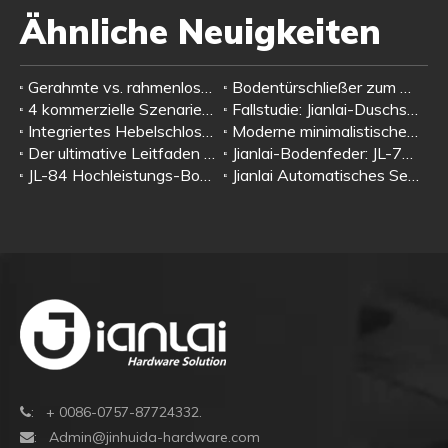
Ähnliche Neuigkeiten
Gerahmte vs. rahmenlose Duschtürbeschläge: Warum rahmenlose Designs auf Glasklemmen, Duschscharniere und Zuggriffe angewiesen sind
Bodentürschließer zum Offenhalten oder Nicht-Offenhalten – Leitfaden zur Szenarioauswahl
4 kommerzielle Szenarien und echte Nutzerbewertungen | Jianlai H-Typ Edelstahl-Glastürgriff mit Schloss
Fallstudie: Jianlai-Duschscharniere – die zuverlässige Wahl für rahmenlose Glasduschräume
Integriertes Hebelschloss für Glastüren: All-in-One-Schloss- und Griffdesign für rahmenlose Glastüren | Jianlai-Hardware
Moderne minimalistische Designideen für Glastürbeschläge | Komplettes passendes System: Bodentürschließer + Patchbeschlag + Glastürschloss + Zuggriff
Der ultimative Leitfaden zur Auswahl von Standard-Türschließern: Wählen Sie das richtige Modell nach Türgewicht und Anwendung
Jianlai-Bodenfeder: JL-7135, JL-7145 und JL-7300 – Premium-Vierkantspindellösungen für den Nahen Osten
JL-84 Hochleistungs-Bodenfeder | Hochwertiger hydraulischer Türschließer für Gewerbegebäude
Jianlai Automatisches Sensor-Türsystem: 5 intelligente Öffnungsmethoden für jeden Bedarf
: + 0086-0757-87724332.

:
Admin@jinhuida-hardware.com
